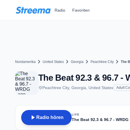
Zum Hauptinhalt springen
Radio
Favoriten
chevron_right
chevron_right
chevron_right
chevron_right
Nordamerika
United States
Georgia
Peachtree City
The B
The Beat 92.3 & 96.7 -
place
Peachtree City, Georgia, United States
Adult C
LIVE
play_arrow
Radio hören
The Beat 92.3 & 96.7 - WRDG