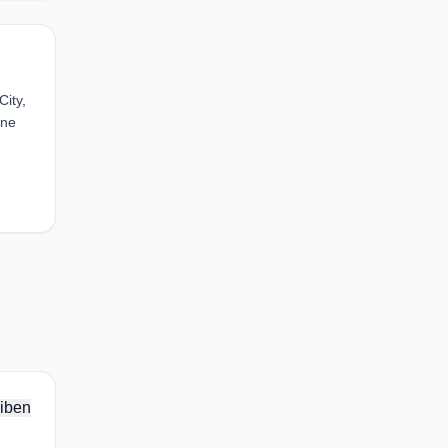
ity,
ine
iben