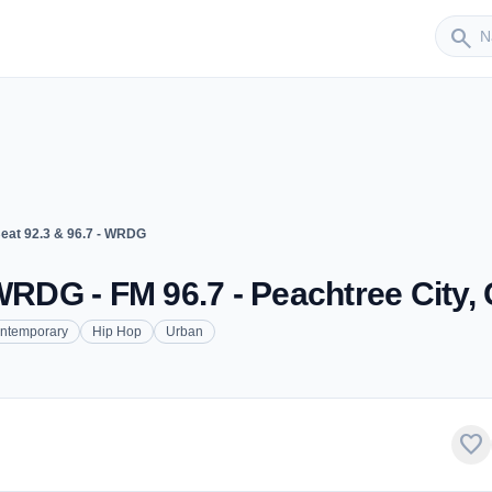
Sender
search
eat 92.3 & 96.7 - WRDG
 WRDG - FM 96.7 - Peachtree City,
ontemporary
Hip Hop
Urban
favorite