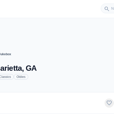
Sender
search
 Jukebox
arietta, GA
Classics
Oldies
favorite