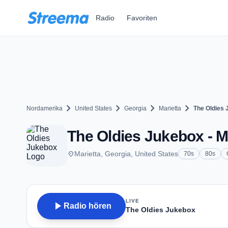
Zum Hauptinhalt springen
Radio
Favoriten
chevron_right
chevron_right
chevron_right
chevron_right
Nordamerika
United States
Georgia
Marietta
The Oldies
The Oldies Jukebox - M
place
Marietta, Georgia, United States
70s
80s
LIVE
play_arrow
Radio hören
The Oldies Jukebox