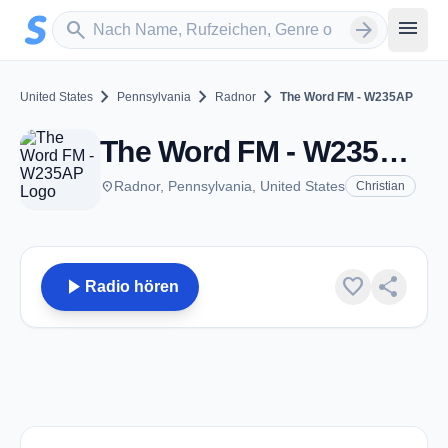
Zum Hauptinhalt springen
Sender suchen
menu
search
arrow_forward
chevron_right
chevron_right
chevron_right
United States
Pennsylvania
Radnor
The Word FM - W235AP
The Word FM - W235AP - FM 94.9 - Radnor, PA
place
Radnor, Pennsylvania, United States
Christian
play_arrow
favorite
share
Radio hören