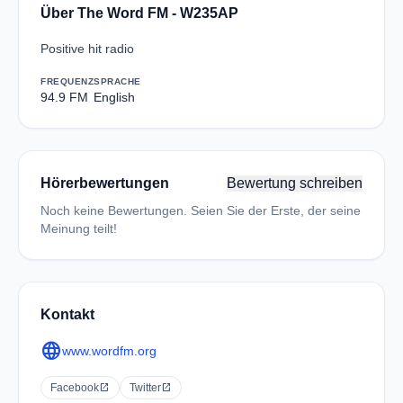
Über The Word FM - W235AP
Positive hit radio
FREQUENZ
SPRACHE
94.9 FM
English
Hörerbewertungen
Bewertung schreiben
Noch keine Bewertungen. Seien Sie der Erste, der seine
Meinung teilt!
Kontakt
language
www.wordfm.org
Facebook
open_in_new
Twitter
open_in_new