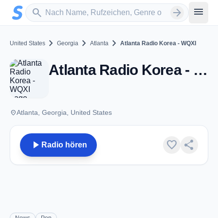
Zum Hauptinhalt springen
Sender suchen
menu
search
arrow_forward
chevron_right
chevron_right
chevron_right
United States
Georgia
Atlanta
Atlanta Radio Korea - WQXI
Atlanta Radio Korea - WQXI - AM 790 - Atlanta, GA
place
Atlanta, Georgia, United States
play_arrow
favorite
share
Radio hören