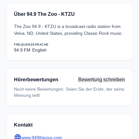
Über 94.9 The Zoo - KTZU
The Zoo 94.9 - KTZU is a broadcast radio station from
Velva, ND, United States, providing Classic Rock music.
FREQUENZ
SPRACHE
94.9 FM
English
Hörerbewertungen
Bewertung schreiben
Noch keine Bewertungen. Seien Sie der Erste, der seine
Meinung teilt!
Kontakt
language
www.949thezoo.com