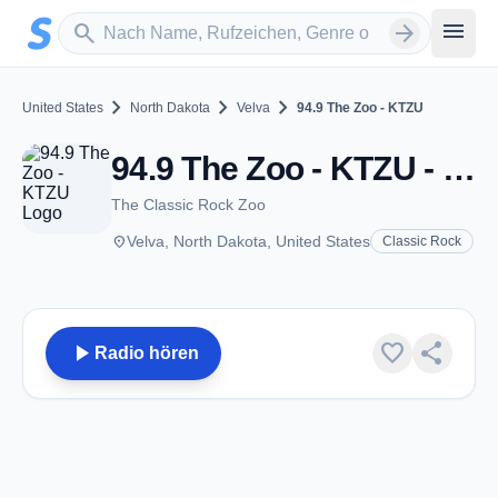
Zum Hauptinhalt springen
Sender suchen
menu
search
arrow_forward
chevron_right
chevron_right
chevron_right
United States
North Dakota
Velva
94.9 The Zoo - KTZU
94.9 The Zoo - KTZU - FM 94.9 - Velva, ND
The Classic Rock Zoo
place
Velva, North Dakota, United States
Classic Rock
play_arrow
favorite
share
Radio hören