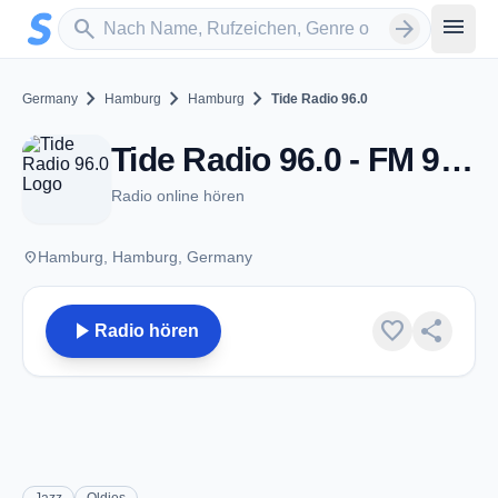
Zum Hauptinhalt springen
Sender suchen
menu
search
arrow_forward
chevron_right
chevron_right
chevron_right
Germany
Hamburg
Hamburg
Tide Radio 96.0
Tide Radio 96.0 - FM 96.0 - Hamburg
Radio online hören
place
Hamburg, Hamburg, Germany
play_arrow
favorite
share
Radio hören