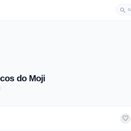
Sender
search
ocos do Moji
favorite