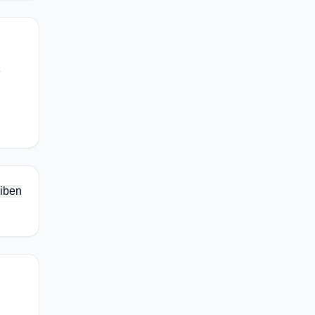
o
iben