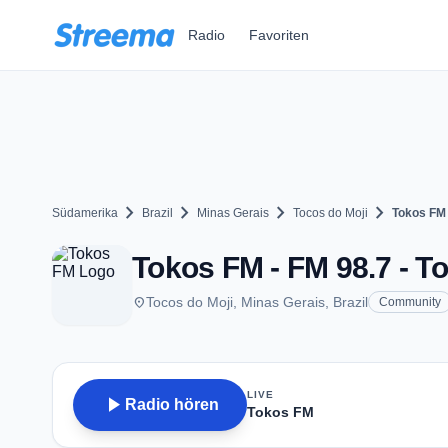
Zum Hauptinhalt springen
Radio
Favoriten
chevron_right
chevron_right
chevron_right
chevron_right
Südamerika
Brazil
Minas Gerais
Tocos do Moji
Tokos FM
Tokos FM - FM 98.7 - T
place
Tocos do Moji, Minas Gerais, Brazil
Community
LIVE
play_arrow
Radio hören
Tokos FM