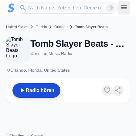
Zum Hauptinhalt springen
Sender suchen
menu
search
arrow_forward
chevron_right
chevron_right
chevron_right
United States
Florida
Orlando
Tomb Slayer Beats
Tomb Slayer Beats - Orlando, FL
Christian Music Radio
place
Orlando, Florida, United States
play_arrow
favorite
share
Radio hören