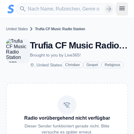
Zum Hauptinhalt springen
Sender suchen
menu
search
arrow_forward
chevron_right
United States
Trufia CF Music Radio Station
Trufia CF Music Radio Station
Brought to you by Live365!
place
, United States
Christian
Gospel
Religious
wifi_off
Radio vorübergehend nicht verfügbar
Dieser Sender funktioniert gerade nicht. Bitte
versuche es später erneut.