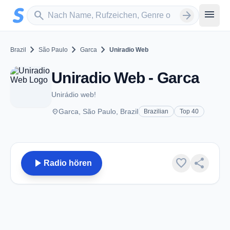
Zum Hauptinhalt springen
Sender suchen
menu
search
arrow_forward
chevron_right
chevron_right
chevron_right
Brazil
São Paulo
Garca
Uniradio Web
Uniradio Web - Garca
Unirádio web!
place
Garca, São Paulo, Brazil
Brazilian
Top 40
play_arrow
favorite
share
Radio hören