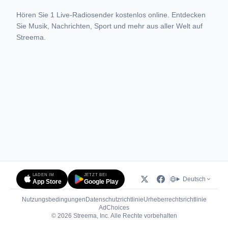
Hören Sie 1 Live-Radiosender kostenlos online. Entdecken
Sie Musik, Nachrichten, Sport und mehr aus aller Welt auf
Streema.
LADEN IM
JETZT BEI
Deutsch
App Store
Google Play
Nutzungsbedingungen
Datenschutzrichtlinie
Urheberrechtsrichtlinie
(öffnet in neuem Tab)
AdChoices
© 2026 Streema, Inc. Alle Rechte vorbehalten