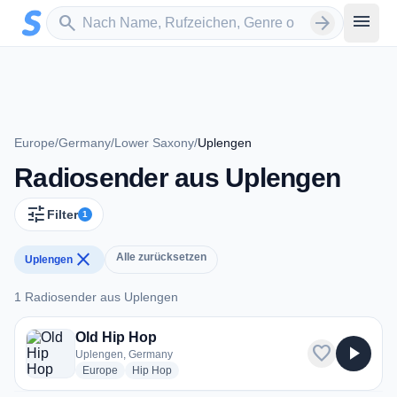
Zum Hauptinhalt springen
Sender suchen
menu
search
arrow_forward
Europe
/
Germany
/
Lower Saxony
/
Uplengen
Radiosender aus Uplengen
tune
Filter
1
close
Alle zurücksetzen
Uplengen
1 Radiosender aus Uplengen
1 Radiosender aus Uplengen
Old Hip Hop
favorite
play_arrow
Uplengen, Germany
radio stations
radio stations
Europe
Hip Hop