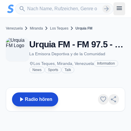
Zum Hauptinhalt springen
Sender suchen
menu
search
arrow_forward
chevron_right
chevron_right
chevron_right
Venezuela
Miranda
Los Teques
Urquia FM
Urquia FM - FM 97.5 - Los Teques
La Emisora Deportiva y de la Comunidad
place
Los Teques, Miranda, Venezuela
Information
News
Sports
Talk
play_arrow
favorite
share
Radio hören