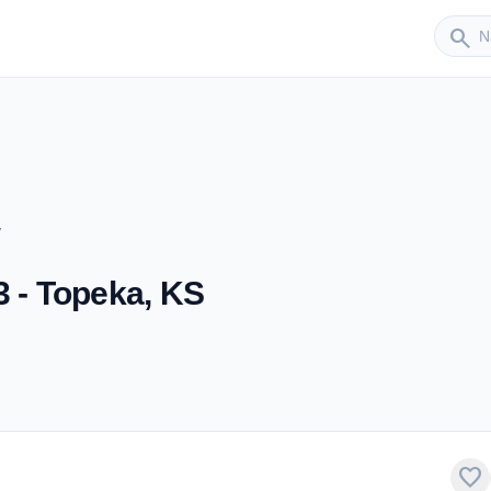
Sender
search
V
3 - Topeka, KS
favorite