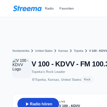
Zum Hauptinhalt springen
Radio
Favoriten
chevron_right
chevron_right
chevron_right
chevron_right
Nordamerika
United States
Kansas
Topeka
V 100 - KDV
V 100 - KDVV - FM 100.
Topeka's Rock Leader
place
Topeka, Kansas, United States
Rock
LIVE
play_arrow
Radio hören
V 100 - KDVV