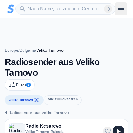
Zum Hauptinhalt springen
Sender suchen
menu
search
arrow_forward
Europe
/
Bulgaria
/
Veliko Tarnovo
Radiosender aus Veliko
Tarnovo
tune
Filter
1
close
Alle zurücksetzen
Veliko Tarnovo
4 Radiosender aus Veliko Tarnovo
4 Radiosender aus Veliko Tarnovo
Radio Kesarevo
favorite
play_arrow
Veliko Tarnovo, Bulgaria