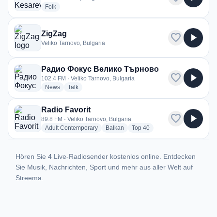
radio stations
Folk
ZigZag
favorite
play_arrow
Veliko Tarnovo, Bulgaria
Радио Фокус Велико Търново
favorite
play_arrow
102.4 FM · Veliko Tarnovo, Bulgaria
radio stations
radio stations
News
Talk
Radio Favorit
favorite
play_arrow
89.8 FM · Veliko Tarnovo, Bulgaria
radio stations
radio stations
radio stations
Adult Contemporary
Balkan
Top 40
Hören Sie 4 Live-Radiosender kostenlos online. Entdecken
Sie Musik, Nachrichten, Sport und mehr aus aller Welt auf
Streema.