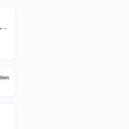
ma —
iben