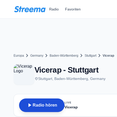
Zum Hauptinhalt springen
Radio
Favoriten
chevron_right
chevron_right
chevron_right
chevron_right
Europa
Germany
Baden-Württemberg
Stuttgart
Vicerap
Vicerap - Stuttgart
place
Stuttgart, Baden-Württemberg, Germany
LIVE
play_arrow
Radio hören
Vicerap