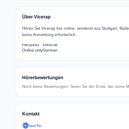
Über Vicerap
Hören Sie Vicerap live online, sendend aus Stuttgart, B
keine Anmeldung erforderlich.
FREQUENZ
SPRACHE
Online only
German
Hörerbewertungen
Noch keine Bewertungen. Seien Sie der Erste, der seine Me
Kontakt
language
laut.fm