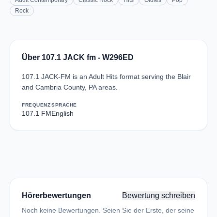
Adult Contemporary
Classic Rock
Hits
Oldies
Pop
Rock
Über 107.1 JACK fm - W296ED
107.1 JACK-FM is an Adult Hits format serving the Blair
and Cambria County, PA areas.
FREQUENZ
SPRACHE
107.1 FM
English
Hörerbewertungen
Bewertung schreiben
Noch keine Bewertungen. Seien Sie der Erste, der seine