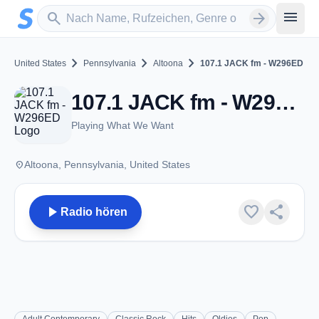
Zum Hauptinhalt springen
Sender suchen
menu
search
arrow_forward
chevron_right
chevron_right
chevron_right
United States
Pennsylvania
Altoona
107.1 JACK fm - W296ED
107.1 JACK fm - W296ED - FM 107.1 - Altoona, PA
Playing What We Want
place
Altoona, Pennsylvania, United States
play_arrow
favorite
share
Radio hören