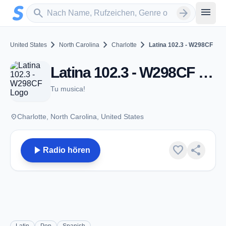
Zum Hauptinhalt springen
Sender suchen
menu
search
arrow_forward
chevron_right
chevron_right
chevron_right
United States
North Carolina
Charlotte
Latina 102.3 - W298CF
Latina 102.3 - W298CF - FM 107.5 - Charlotte, NC
Tu musica!
place
Charlotte, North Carolina, United States
play_arrow
favorite
share
Radio hören