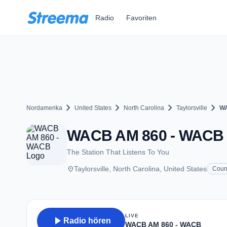
Zum Hauptinhalt springen
Radio
Favoriten
chevron_right
chevron_right
chevron_right
chevron_right
Nordamerika
United States
North Carolina
Taylorsville
WA
WACB AM 860 - WACB - 
The Station That Listens To You
place
Taylorsville, North Carolina, United States
Coun
LIVE
play_arrow
Radio hören
WACB AM 860 - WACB