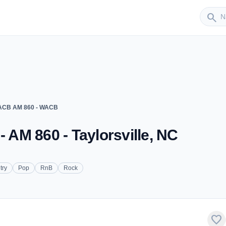
Sender
search
CB AM 860 - WACB
AM 860 - Taylorsville, NC
try
Pop
RnB
Rock
favorite