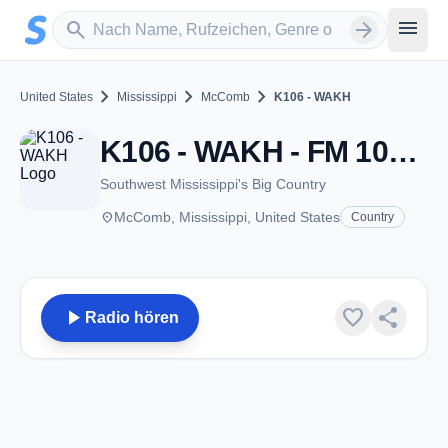
Zum Hauptinhalt springen
Sender suchen
menu
search
arrow_forward
chevron_right
chevron_right
chevron_right
United States
Mississippi
McComb
K106 - WAKH
K106 - WAKH - FM 105.7 - McComb, MS
Southwest Mississippi's Big Country
place
McComb, Mississippi, United States
Country
play_arrow
favorite
share
Radio hören