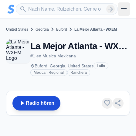
Zum Hauptinhalt springen
Sender suchen
menu
search
arrow_forward
chevron_right
chevron_right
chevron_right
United States
Georgia
Buford
La Mejor Atlanta - WXEM
La Mejor Atlanta - WXEM - AM 1460 - Buford, GA
#1 en Musica Mexicana
place
Buford, Georgia, United States
Latin
Mexican Regional
Ranchera
play_arrow
favorite
share
Radio hören