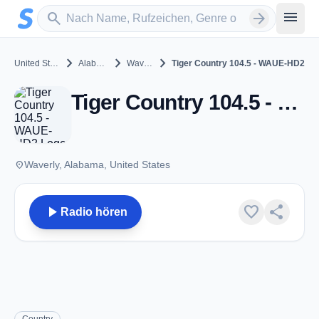
Zum Hauptinhalt springen
Sender suchen
menu
search
arrow_forward
chevron_right
chevron_right
chevron_right
United States
Alabama
Waverly
Tiger Country 104.5 - WAUE-HD2
Tiger Country 104.5 - WAUE-HD2 - FM 100.3 - Waverly, Al
place
Waverly, Alabama, United States
play_arrow
favorite
share
Radio hören