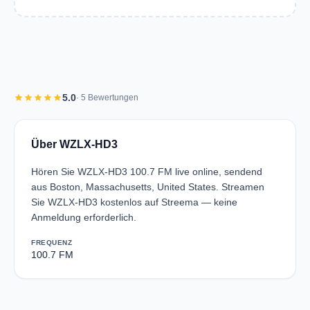
star
star
star
star
star
5.0
· 5 Bewertungen
Über WZLX-HD3
Hören Sie WZLX-HD3 100.7 FM live online, sendend
aus Boston, Massachusetts, United States. Streamen
Sie WZLX-HD3 kostenlos auf Streema — keine
Anmeldung erforderlich.
FREQUENZ
100.7 FM