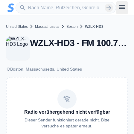
Zum Hauptinhalt springen
Sender suchen
menu
search
arrow_forward
chevron_right
chevron_right
chevron_right
United States
Massachusetts
Boston
WZLX-HD3
WZLX-HD3 - FM 100.7 - Boston, MA
place
Boston, Massachusetts, United States
wifi_off
Radio vorübergehend nicht verfügbar
Dieser Sender funktioniert gerade nicht. Bitte
versuche es später erneut.