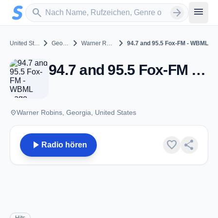
Zum Hauptinhalt springen
Sender suchen
menu
search
arrow_forward
chevron_right
chevron_right
chevron_right
United States
Georgia
Warner Robins
94.7 and 95.5 Fox-FM - WBML
94.7 and 95.5 Fox-FM - WBML - AM 1350 - Warner Robins, GA
place
Warner Robins, Georgia, United States
play_arrow
favorite
share
Radio hören