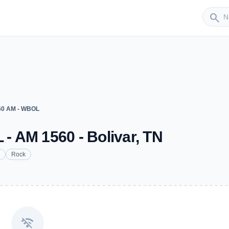
Sender
search
0 AM - WBOL
 AM 1560 - Bolivar, TN
Rock
wifi_off