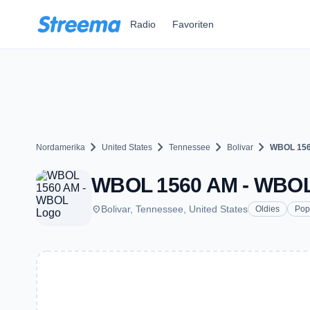
Zum Hauptinhalt springen
Radio
Favoriten
chevron_right
chevron_right
chevron_right
chevron_right
Nordamerika
United States
Tennessee
Bolivar
WBOL 156
WBOL 1560 AM - WBOL -
place
Bolivar, Tennessee, United States
Oldies
Pop