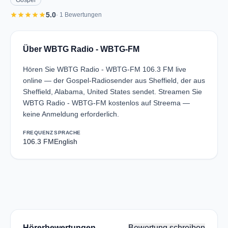
Gospel
star
star
star
star
star
5.0
· 1 Bewertungen
Über WBTG Radio - WBTG-FM
Hören Sie WBTG Radio - WBTG-FM 106.3 FM live
online — der Gospel-Radiosender aus Sheffield, der aus
Sheffield, Alabama, United States sendet. Streamen Sie
WBTG Radio - WBTG-FM kostenlos auf Streema —
keine Anmeldung erforderlich.
FREQUENZ
SPRACHE
106.3 FM
English
Hörerbewertungen
Bewertung schreiben