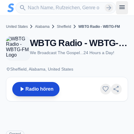
Zum Hauptinhalt springen
Sender suchen
menu
search
arrow_forward
chevron_right
chevron_right
chevron_right
United States
Alabama
Sheffield
WBTG Radio - WBTG-FM
WBTG Radio - WBTG-FM - FM 106.3 - Sheffield, Al
We Broadcast The Gospel...24 Hours a Day!
place
Sheffield, Alabama, United States
play_arrow
favorite
share
Radio hören