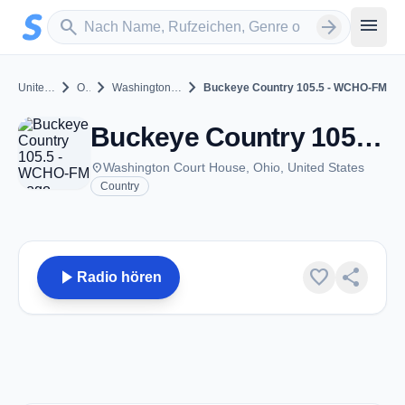
Zum Hauptinhalt springen
Sender suchen
menu
search
arrow_forward
chevron_right
chevron_right
chevron_right
United States
Ohio
Washington Court House
Buckeye Country 105.5 - WCHO-FM
Buckeye Country 105.5 - WCHO-FM - FM 105.5 - Washington Court House, OH
place
Washington Court House, Ohio, United States
Country
play_arrow
favorite
share
Radio hören