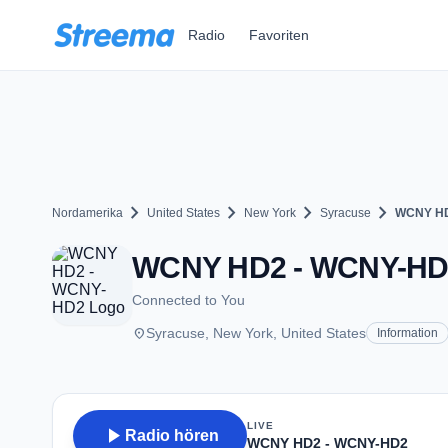
Zum Hauptinhalt springen
Radio
Favoriten
chevron_right
chevron_right
chevron_right
chevron_right
Nordamerika
United States
New York
Syracuse
WCNY HD
WCNY HD2 - WCNY-HD2 
Connected to You
place
Syracuse, New York, United States
Information
LIVE
play_arrow
Radio hören
WCNY HD2 - WCNY-HD2