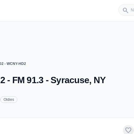
Sender
search
2 - WCNY-HD2
- FM 91.3 - Syracuse, NY
Oldies
favorite