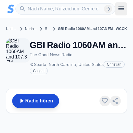
Zum Hauptinhalt springen
Sender suchen
menu
search
arrow_forward
chevron_right
chevron_right
chevron_right
United States
North Carolina
Sparta
GBI Radio 1060AM and 107.3 FM - WCOK
GBI Radio 1060AM and 107.3 FM - WCOK - AM 1060 - Sparta, NC
The Good News Radio
place
Sparta, North Carolina, United States
Christian
Gospel
play_arrow
favorite
share
Radio hören