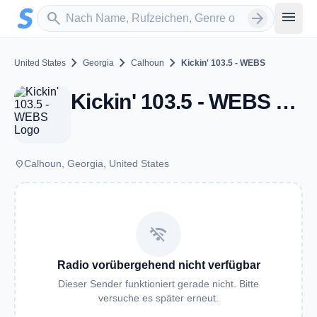
Zum Hauptinhalt springen
Sender suchen
menu
search
arrow_forward
chevron_right
chevron_right
chevron_right
United States
Georgia
Calhoun
Kickin' 103.5 - WEBS
Kickin' 103.5 - WEBS - AM 1030 - Calhoun, GA
place
Calhoun, Georgia, United States
wifi_off
Radio vorübergehend nicht verfügbar
Dieser Sender funktioniert gerade nicht. Bitte
versuche es später erneut.