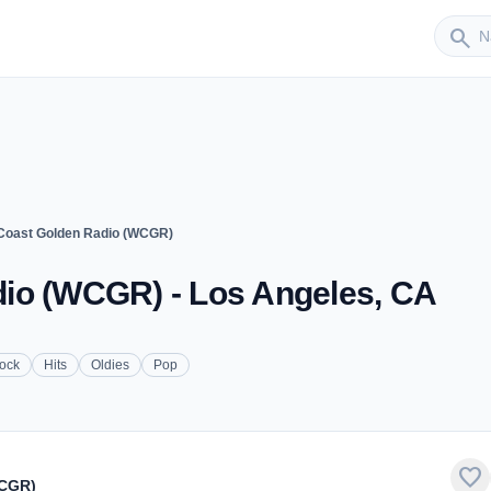
Sender
search
Coast Golden Radio (WCGR)
io (WCGR) - Los Angeles, CA
Rock
Hits
Oldies
Pop
favorite
WCGR)