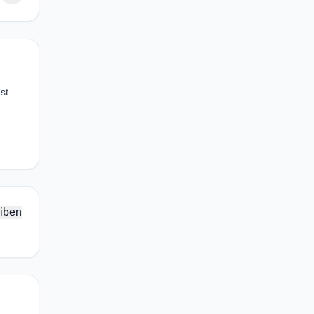
st
iben