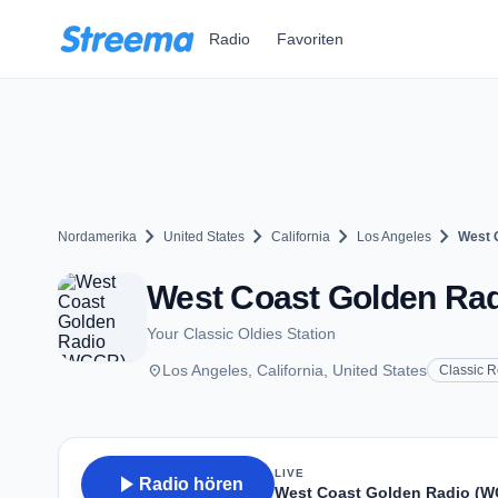
Zum Hauptinhalt springen
Radio
Favoriten
chevron_right
chevron_right
chevron_right
chevron_right
Nordamerika
United States
California
Los Angeles
West 
West Coast Golden Rad
Your Classic Oldies Station
place
Los Angeles, California, United States
Classic 
LIVE
play_arrow
Radio hören
West Coast Golden Radio (