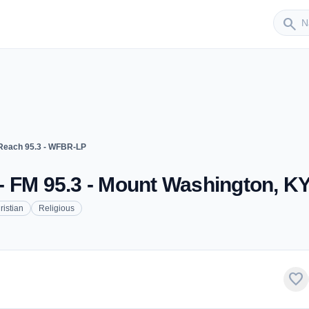
Sender
search
Reach 95.3 - WFBR-LP
- FM 95.3 - Mount Washington, K
ristian
Religious
favorite