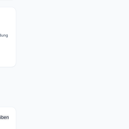
ldung
iben