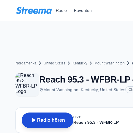
Zum Hauptinhalt springen
Radio
Favoriten
chevron_right
chevron_right
chevron_right
chevron_right
Nordamerika
United States
Kentucky
Mount Washington
Reach 95.3 - WFBR-LP 
place
Mount Washington, Kentucky, United States
Ch
LIVE
play_arrow
Radio hören
Reach 95.3 - WFBR-LP