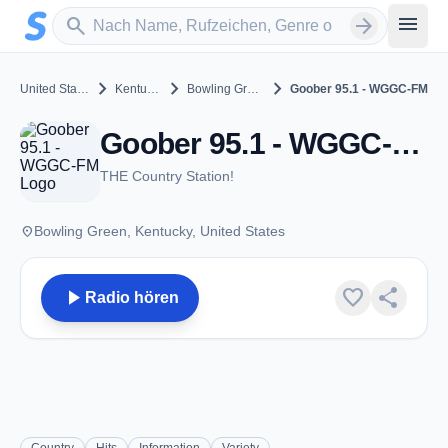
Zum Hauptinhalt springen
Sender suchen
menu
search
arrow_forward
chevron_right
chevron_right
chevron_right
United States
Kentucky
Bowling Green
Goober 95.1 - WGGC-FM
Goober 95.1 - WGGC-FM - FM 95.1 - Bowling Green, KY
THE Country Station!
place
Bowling Green, Kentucky, United States
play_arrow
favorite
share
Radio hören