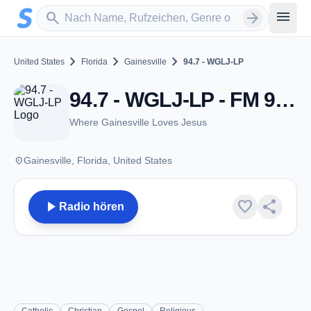
Zum Hauptinhalt springen
Sender suchen
menu
search
arrow_forward
chevron_right
chevron_right
chevron_right
United States
Florida
Gainesville
94.7 - WGLJ-LP
94.7 - WGLJ-LP - FM 94.7 - Gainesville, FL
Where Gainesville Loves Jesus
place
Gainesville, Florida, United States
play_arrow
favorite
share
Radio hören