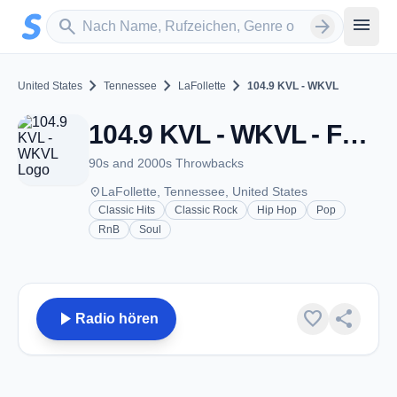
Zum Hauptinhalt springen
Sender suchen
menu
search
arrow_forward
chevron_right
chevron_right
chevron_right
United States
Tennessee
LaFollette
104.9 KVL - WKVL
104.9 KVL - WKVL - FM 104.9 - LaFollette, TN
90s and 2000s Throwbacks
place
LaFollette, Tennessee, United States
Classic Hits
Classic Rock
Hip Hop
Pop
RnB
Soul
play_arrow
favorite
share
Radio hören