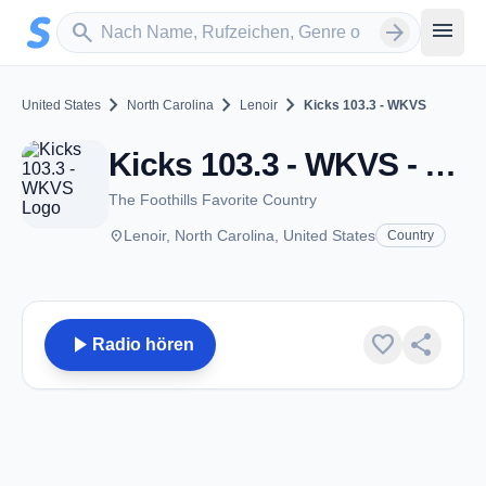
Zum Hauptinhalt springen
Sender suchen
menu
search
arrow_forward
chevron_right
chevron_right
chevron_right
United States
North Carolina
Lenoir
Kicks 103.3 - WKVS
Kicks 103.3 - WKVS - FM 103.3 - Lenoir, NC
The Foothills Favorite Country
place
Lenoir, North Carolina, United States
Country
play_arrow
favorite
share
Radio hören