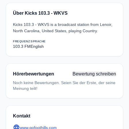
Über Kicks 103.3 - WKVS
Kicks 103.3 - WKVS is a broadcast station from Lenoir,
North Carolina, United States, playing Country.
FREQUENZ
SPRACHE
103.3 FM
English
Hörerbewertungen
Bewertung schreiben
Noch keine Bewertungen. Seien Sie der Erste, der seine
Meinung teilt!
Kontakt
language
www.gofoothills.com