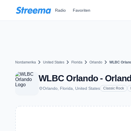
Zum Hauptinhalt springen
Radio
Favoriten
chevron_right
chevron_right
chevron_right
chevron_right
Nordamerika
United States
Florida
Orlando
WLBC Orlan
WLBC Orlando - Orland
place
Orlando, Florida, United States
Classic Rock