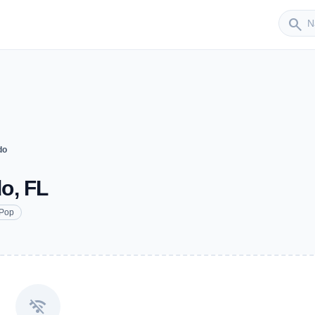
Sender
search
do
o, FL
Pop
wifi_off