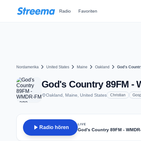
Zum Hauptinhalt springen
Radio
Favoriten
chevron_right
chevron_right
chevron_right
chevron_right
Nordamerika
United States
Maine
Oakland
God's Count
God's Country 89FM - 
place
Oakland, Maine, United States
Christian
Gosp
LIVE
play_arrow
Radio hören
God's Country 89FM - WMDR