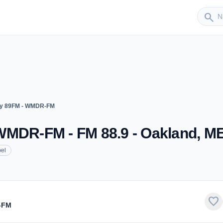
Sender
search
ry 89FM - WMDR-FM
WMDR-FM - FM 88.9 - Oakland, M
el
favorite
-FM