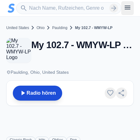
Zum Hauptinhalt springen
Sender suchen
menu
search
arrow_forward
chevron_right
chevron_right
chevron_right
United States
Ohio
Paulding
My 102.7 - WMYW-LP
My 102.7 - WMYW-LP - FM 102.7 - Paulding, OH
place
Paulding, Ohio, United States
play_arrow
favorite
share
Radio hören