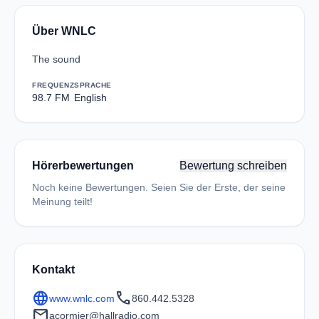
Über WNLC
The sound
FREQUENZ
SPRACHE
98.7 FM
English
Hörerbewertungen
Bewertung schreiben
Noch keine Bewertungen. Seien Sie der Erste, der seine
Meinung teilt!
Kontakt
language
call
www.wnlc.com
860.442.5328
mail
acormier@hallradio.com