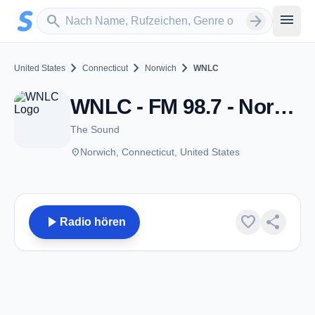
Zum Hauptinhalt springen
Sender suchen
menu
search
arrow_forward
chevron_right
chevron_right
chevron_right
United States
Connecticut
Norwich
WNLC
WNLC - FM 98.7 - Norwich, CT
The Sound
place
Norwich, Connecticut, United States
play_arrow
favorite
share
Radio hören