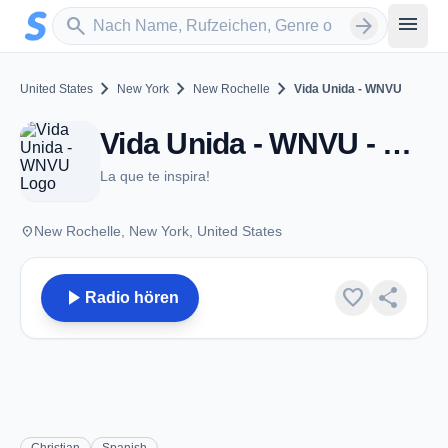
Zum Hauptinhalt springen
Sender suchen
menu
search
arrow_forward
chevron_right
chevron_right
chevron_right
United States
New York
New Rochelle
Vida Unida - WNVU
Vida Unida - WNVU - FM 93.5 - New Rochelle, NY
La que te inspira!
place
New Rochelle, New York, United States
play_arrow
favorite
share
Radio hören