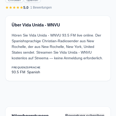
Christian
Spanish
star
star
star
star
star
5.0
· 1 Bewertungen
Über Vida Unida - WNVU
Hören Sie Vida Unida - WNVU 93.5 FM live online. Der
Spanishsprachige Christian-Radiosender aus New
Rochelle, der aus New Rochelle, New York, United
States sendet. Streamen Sie Vida Unida - WNVU
kostenlos auf Streema — keine Anmeldung erforderlich.
FREQUENZ
SPRACHE
93.5 FM
Spanish
Hörerbewertungen
Bewertung schreiben