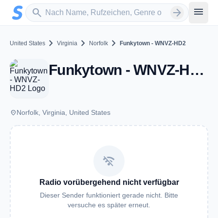
Zum Hauptinhalt springen
Sender suchen
menu
search
arrow_forward
chevron_right
chevron_right
chevron_right
United States
Virginia
Norfolk
Funkytown - WNVZ-HD2
Funkytown - WNVZ-HD2 - FM 104.5 - Norfolk, VA
place
Norfolk, Virginia, United States
wifi_off
Radio vorübergehend nicht verfügbar
Dieser Sender funktioniert gerade nicht. Bitte
versuche es später erneut.