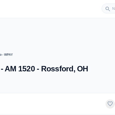
Sender
search
io - WPAY
- AM 1520 - Rossford, OH
favorite