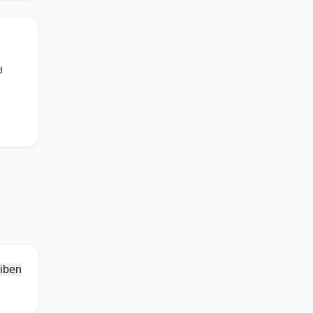
d
iben