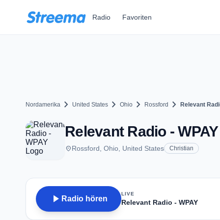
Zum Hauptinhalt springen
Radio
Favoriten
chevron_right
chevron_right
chevron_right
chevron_right
Nordamerika
United States
Ohio
Rossford
Relevant Rad
Relevant Radio - WPAY 
place
Rossford, Ohio, United States
Christian
LIVE
play_arrow
Radio hören
Relevant Radio - WPAY