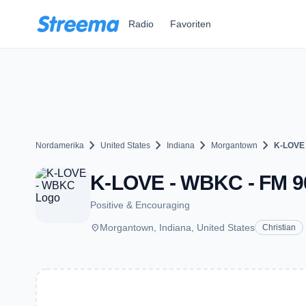
Zum Hauptinhalt springen
Radio
Favoriten
chevron_right
chevron_right
chevron_right
chevron_right
Nordamerika
United States
Indiana
Morgantown
K-LOVE
K-LOVE - WBKC - FM 90
Positive & Encouraging
place
Morgantown, Indiana, United States
Christian