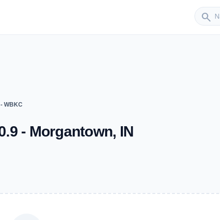
Sender
search
 - WBKC
.9 - Morgantown, IN