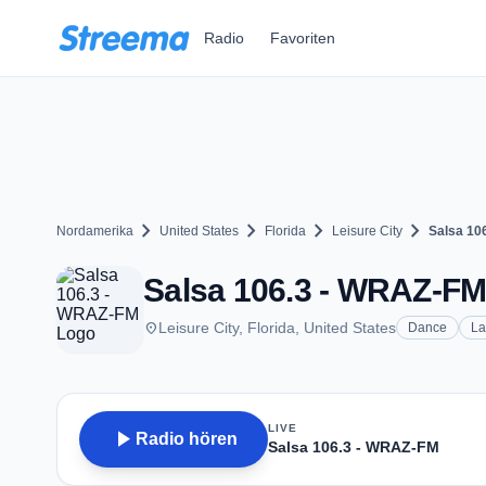
Zum Hauptinhalt springen
Radio
Favoriten
chevron_right
chevron_right
chevron_right
chevron_right
Nordamerika
United States
Florida
Leisure City
Salsa 10
Salsa 106.3 - WRAZ-FM -
place
Leisure City, Florida, United States
Dance
La
LIVE
play_arrow
Radio hören
Salsa 106.3 - WRAZ-FM