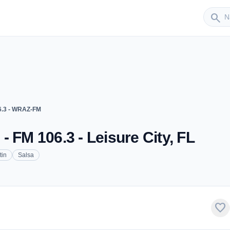
Sender
search
6.3 - WRAZ-FM
 FM 106.3 - Leisure City, FL
tin
Salsa
favorite