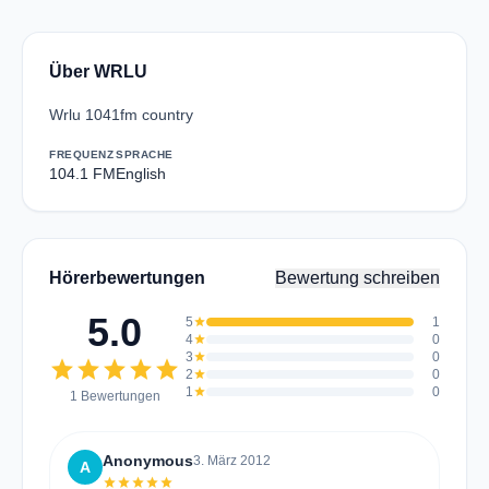
Über WRLU
Wrlu 1041fm country
FREQUENZ
SPRACHE
104.1 FM
English
Hörerbewertungen
Bewertung schreiben
5.0
5
star
1
4
star
0
3
star
0
star
star
star
star
star
2
star
0
1
star
0
1 Bewertungen
Anonymous
3. März 2012
A
star
star
star
star
star