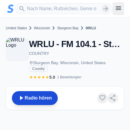
Zum Hauptinhalt springen
Sender suchen
menu
search
arrow_forward
chevron_right
chevron_right
chevron_right
United States
Wisconsin
Sturgeon Bay
WRLU
WRLU - FM 104.1 - Sturgeon Bay, WI
COUNTRY
place
Sturgeon Bay, Wisconsin, United States
Country
star
star
star
star
star
5.0
· 1 Bewertungen
play_arrow
favorite
share
Radio hören