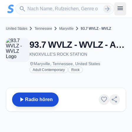
Zum Hauptinhalt springen
Sender suchen
menu
search
arrow_forward
chevron_right
chevron_right
chevron_right
United States
Tennessee
Maryville
93.7 WVLZ - WVLZ
93.7 WVLZ - WVLZ - AM 850 - Maryville, TN
KNOXVILLE'S ROCK STATION
place
Maryville, Tennessee, United States
Adult Contemporary
Rock
play_arrow
favorite
share
Radio hören