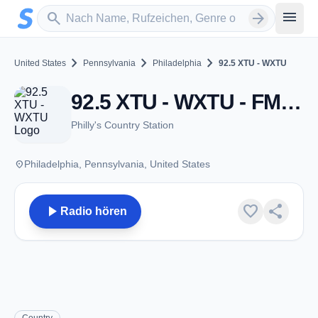
Zum Hauptinhalt springen
Sender suchen
menu
search
arrow_forward
chevron_right
chevron_right
chevron_right
United States
Pennsylvania
Philadelphia
92.5 XTU - WXTU
92.5 XTU - WXTU - FM 92.5 - Philadelphia, PA
Philly's Country Station
place
Philadelphia, Pennsylvania, United States
play_arrow
favorite
share
Radio hören