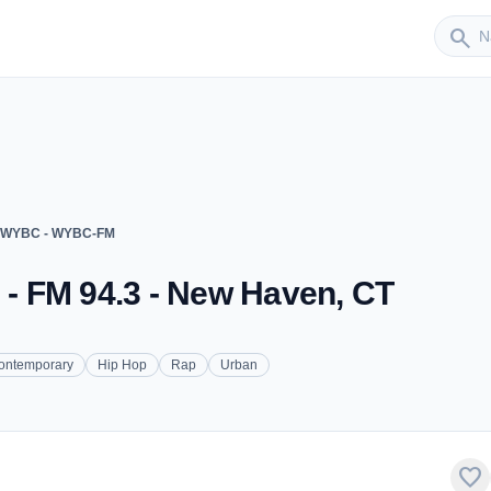
Sender
search
3 WYBC - WYBC-FM
 FM 94.3 - New Haven, CT
Contemporary
Hip Hop
Rap
Urban
favorite