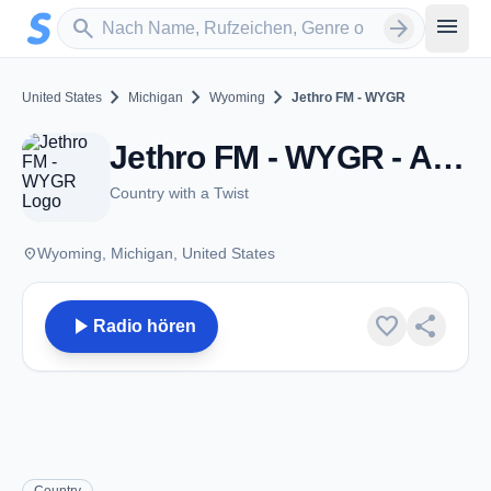
Zum Hauptinhalt springen
Sender suchen
menu
search
arrow_forward
chevron_right
chevron_right
chevron_right
United States
Michigan
Wyoming
Jethro FM - WYGR
Jethro FM - WYGR - AM 1530 - Wyoming, MI
Country with a Twist
place
Wyoming, Michigan, United States
play_arrow
favorite
share
Radio hören