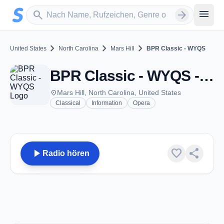
Zum Hauptinhalt springen
Sender suchen
menu
search
arrow_forward
chevron_right
chevron_right
chevron_right
United States
North Carolina
Mars Hill
BPR Classic - WYQS
BPR Classic - WYQS - FM 90.5 - Mars Hill, NC
place
Mars Hill, North Carolina, United States
Classical
Information
Opera
play_arrow
favorite
share
Radio hören